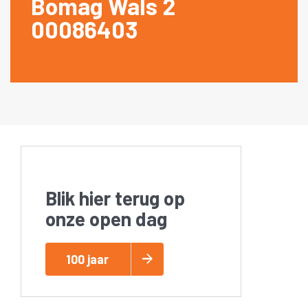
Bomag Wals 2
00086403
Blik hier terug op
onze open dag
100 jaar