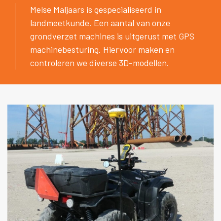
Melse Maljaars is gespecialiseerd in
landmeetkunde. Een aantal van onze
grondverzet machines is uitgerust met GPS
machinebesturing. Hiervoor maken en
controleren we diverse 3D-modellen.