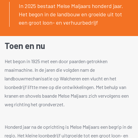
In 2025 bestaat Melse Maljaars honderd jaar.
Het begon in de landbouw en groeide uit tot
een groot loon- en verhuurbedrijf
Toen en nu
Het begon in 1925 met een door paarden getrokken
maaimachine. In de jaren die volgden nam de
landbouwmechanisatie op Walcheren een vlucht en het
loonbedrijf liftte mee op die ontwikkelingen. Met behulp van
kranen en shovels baande Melse Maljaars zich vervolgens een
weg richting het grondverzet.
Honderd jaar na de oprichting is Melse Maljaars een begrip in de
regio. Het kleine loonbedrijf uitgroeide tot een groot loon- en