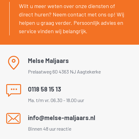
Wilt u meer weten over onze diensten of
direct huren? Neem contact met ons op! Wij
helpen u graag verder. Persoonlijk advies en
service vinden wij belangrijk.
Melse Maljaars
Prelaatweg 60
4363 NJ Aagtekerke
0118 58 15 13
Ma. t/m vr. 06.30 - 18.00 uur
info@melse-maljaars.nl
Binnen 48 uur reactie