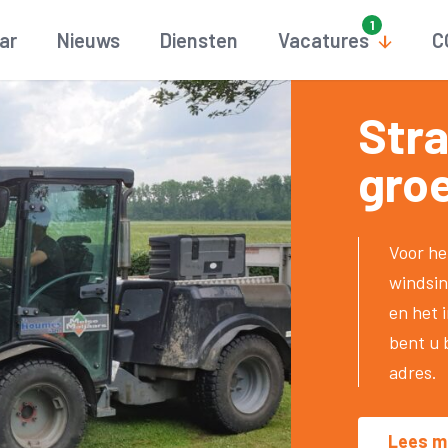
aar
Nieuws
Diensten
Vacatures
C
Stra
gro
Voor h
windsin
en het 
bent u 
adres.
Lees m