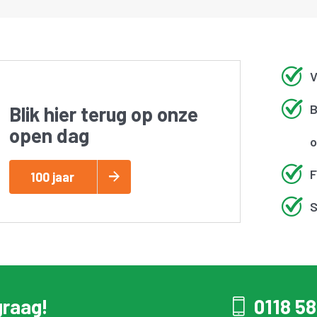
V
B
Blik hier terug op onze
open dag
o
F
100 jaar
S
graag!
0118 58