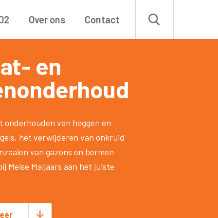
O2
Over ons
Contact
at- en
enonderhoud
et onderhouden van heggen en
gels, het verwijderen van onkruid
inzaaien van gazons en bermen
bij Melse Maljaars aan het juiste
eer