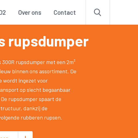
O2
Over ons
Contact
s rupsdumper
s 300R rupsdumper met een 2m³
nieuw binnen ons assortiment. De
 wordt ingezet voor
ansport op slecht begaanbaar
. De rupsdumper spaart de
ructuur, dankzij de
volgende rubberen rupsen.