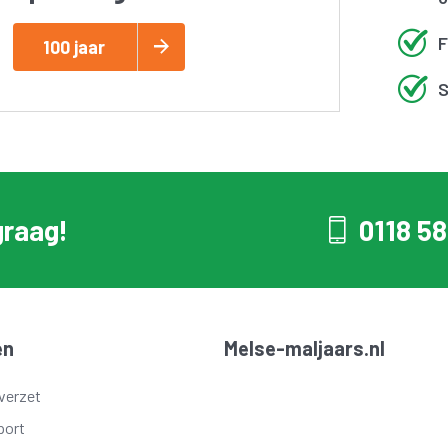
F
100 jaar
S
graag!
0118 58
en
Melse-maljaars.nl
verzet
port