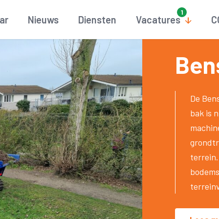
aar
Nieuws
Diensten
Vacatures
C
Ben
De Ben
bak is 
machine
grondtr
terrein
bodemst
terrein