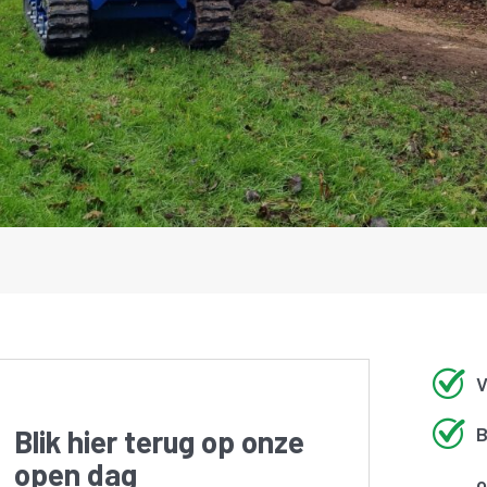
V
B
Blik hier terug op onze
open dag
o