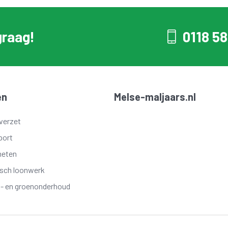
graag!
0118 58
en
Melse-maljaars.nl
verzet
port
meten
isch loonwerk
t- en groenonderhoud