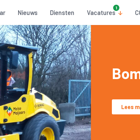
aar
Nieuws
Diensten
Vacatures
C
Bom
Lees m