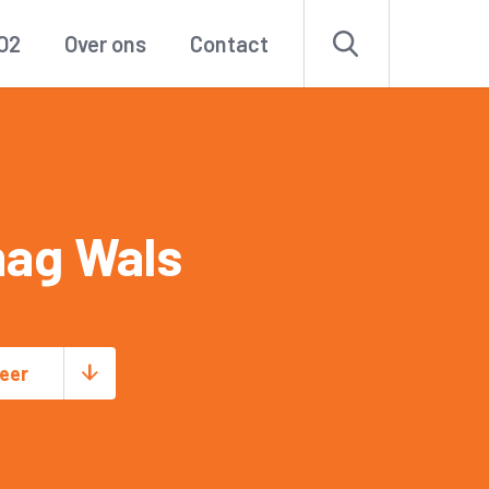
O2
Over ons
Contact
ag Wals
eer