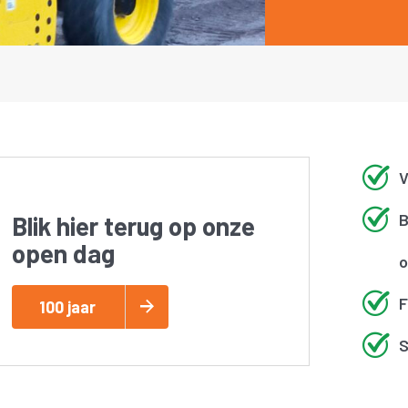
V
B
Blik hier terug op onze
open dag
o
F
100 jaar
S