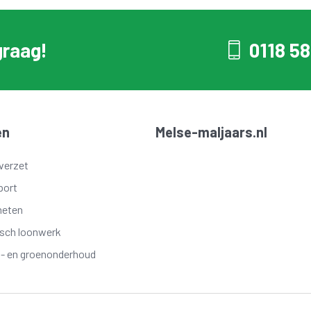
graag!
0118 58
en
Melse-maljaars.nl
verzet
port
meten
isch loonwerk
t- en groenonderhoud