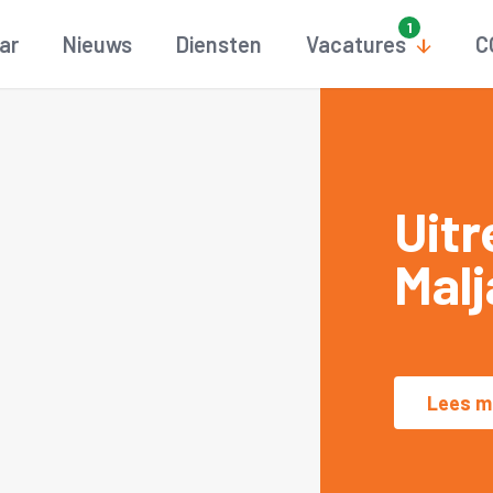
aar
Nieuws
Diensten
Vacatures
C
Uitr
Malj
Lees m