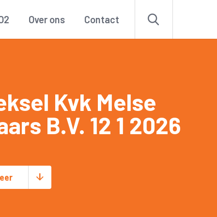
O2
Over ons
Contact
eksel Kvk Melse
aars B.V. 12 1 2026
eer