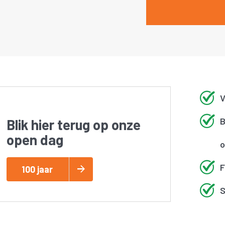
V
B
Blik hier terug op onze
open dag
o
F
100 jaar
S