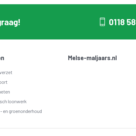
graag!
0118 58
en
Melse-maljaars.nl
verzet
port
meten
isch loonwerk
t- en groenonderhoud