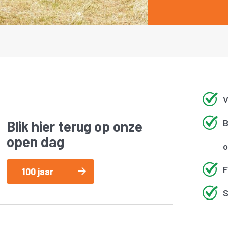
V
B
Blik hier terug op onze
open dag
o
F
100 jaar
S