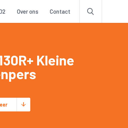
O2
Over ons
Contact
130R+ Kleine
enpers
eer