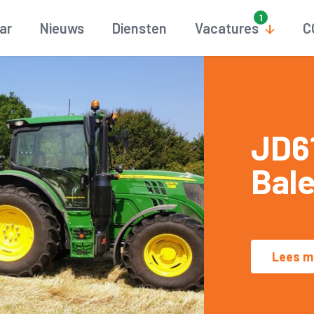
aar
Nieuws
Diensten
Vacatures
C
JD6
Bal
Lees m