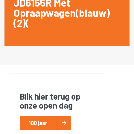
JD6155R Met
Opraapwagen(blauw)
(2)(
Blik hier terug op
onze open dag
100 jaar