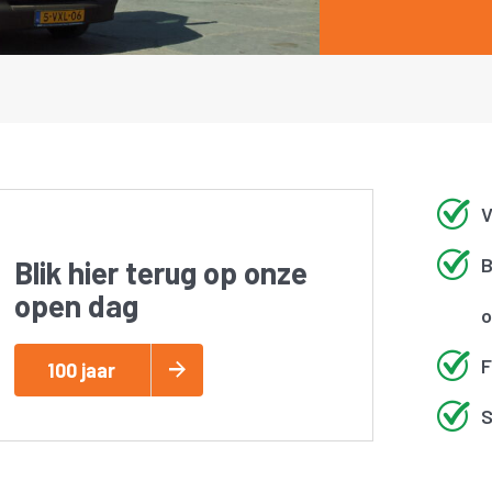
V
B
Blik hier terug op onze
open dag
o
F
100 jaar
S