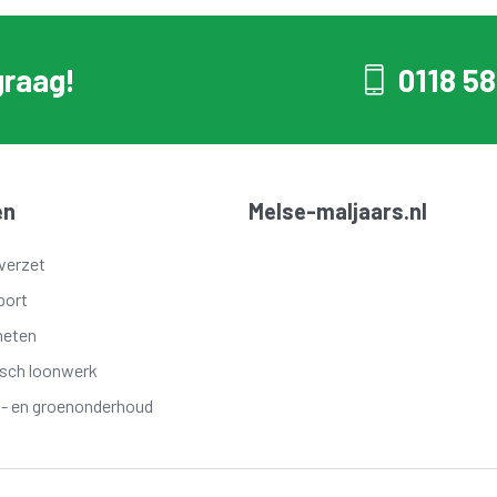
graag!
0118 58
en
Melse-maljaars.nl
verzet
port
meten
isch loonwerk
t- en groenonderhoud