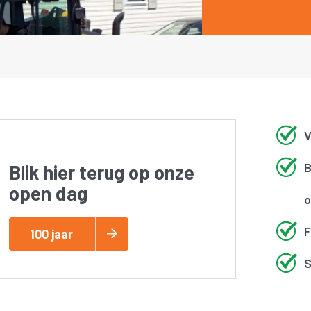
V
B
Blik hier terug op onze
open dag
o
F
100 jaar
S