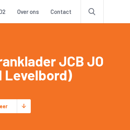
O2
Over ons
Contact
ranklader JCB JO
d Levelbord)
eer