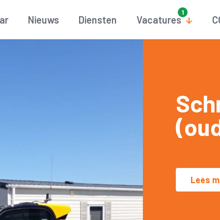
aar
Nieuws
Diensten
Vacatures
C
Sch
(ou
Lees m