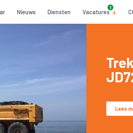
aar
Nieuws
Diensten
Vacatures
C
Tre
JD7
Lees m