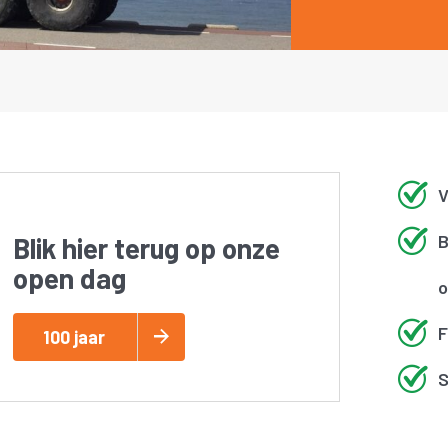
V
B
Blik hier terug op onze
open dag
o
F
100 jaar
S