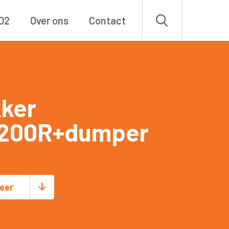
O2
Over ons
Contact
kker
200R+dumper
eer