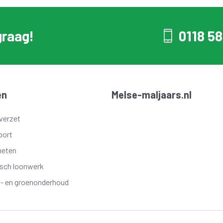
graag!
0118 58
en
Melse-maljaars.nl
verzet
port
meten
isch loonwerk
t- en groenonderhoud