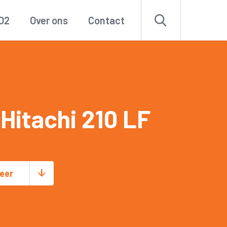
O2
Over ons
Contact
Hitachi 210 LF
eer