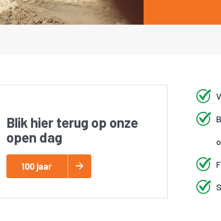
V
B
Blik hier terug op onze
open dag
o
F
100 jaar
S