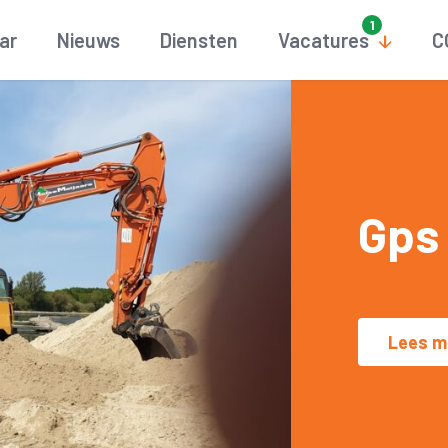
aar
Nieuws
Diensten
Vacatures
C
Gps 
Lees m