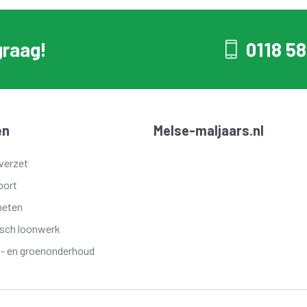
graag!
0118 58
en
Melse-maljaars.nl
verzet
port
meten
isch loonwerk
t- en groenonderhoud