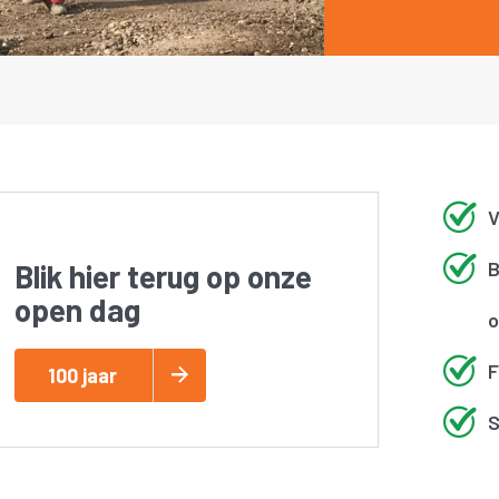
V
B
Blik hier terug op onze
open dag
o
F
100 jaar
S