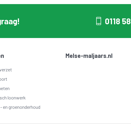
graag!
0118 58
en
Melse-maljaars.nl
verzet
port
meten
isch loonwerk
t- en groenonderhoud