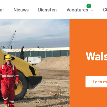
aar
Nieuws
Diensten
Vacatures
C
Wal
Lees m