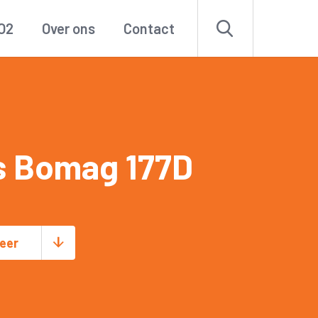
O2
Over ons
Contact
s Bomag 177D
eer