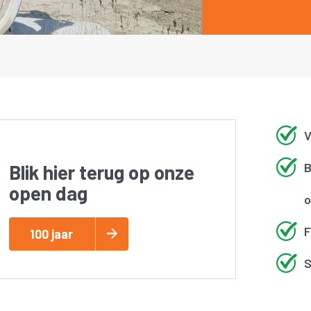
V
B
Blik hier terug op onze
open dag
o
F
100 jaar
S