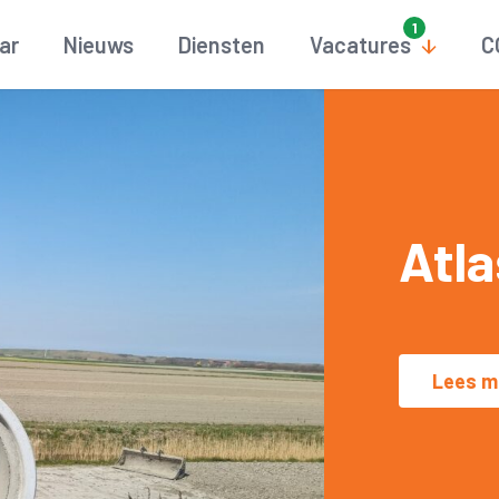
aar
Nieuws
Diensten
Vacatures
C
Atla
Lees m