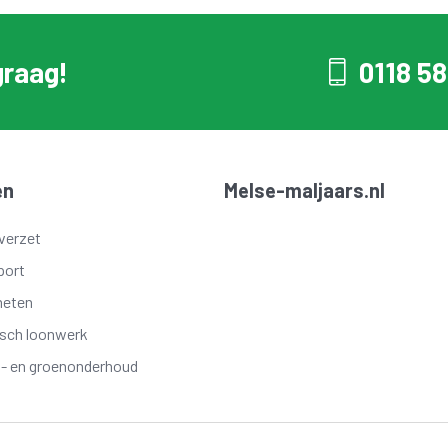
graag!
0118 58
en
Melse-maljaars.nl
verzet
port
meten
isch loonwerk
t- en groenonderhoud