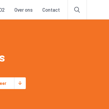
O2
Over ons
Contact
s
eer