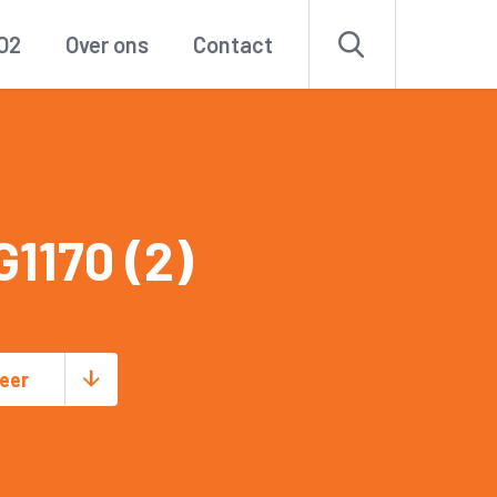
O2
Over ons
Contact
1170 (2)
eer