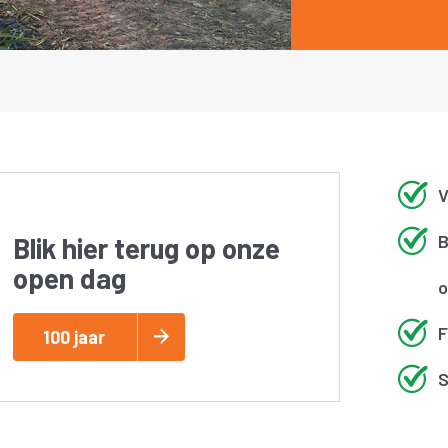
V
B
Blik hier terug op onze
open dag
o
F
100 jaar
S