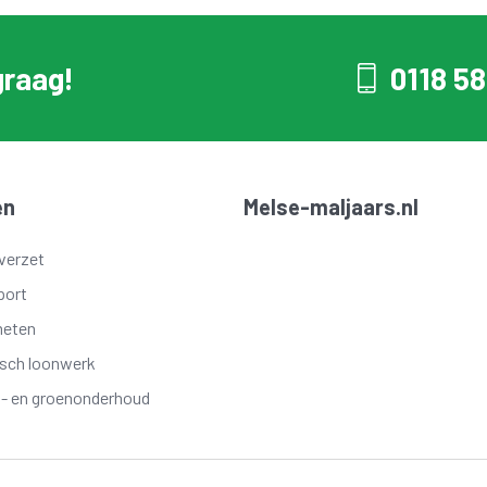
graag!
0118 58
en
Melse-maljaars.nl
verzet
port
meten
isch loonwerk
t- en groenonderhoud