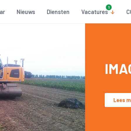
aar
Nieuws
Diensten
Vacatures
C
IMAG
Lees m