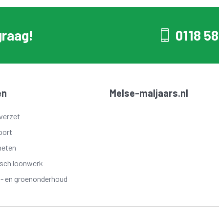
graag!
0118 58
en
Melse-maljaars.nl
verzet
port
meten
isch loonwerk
t- en groenonderhoud