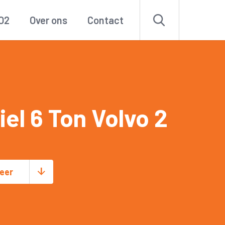
O2
Over ons
Contact
el 6 Ton Volvo 2
eer