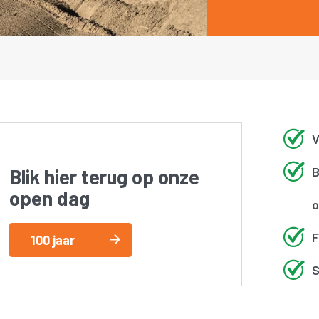
V
B
Blik hier terug op onze
open dag
o
F
100 jaar
S