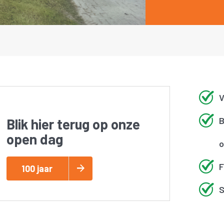
V
B
Blik hier terug op onze
open dag
o
F
100 jaar
S