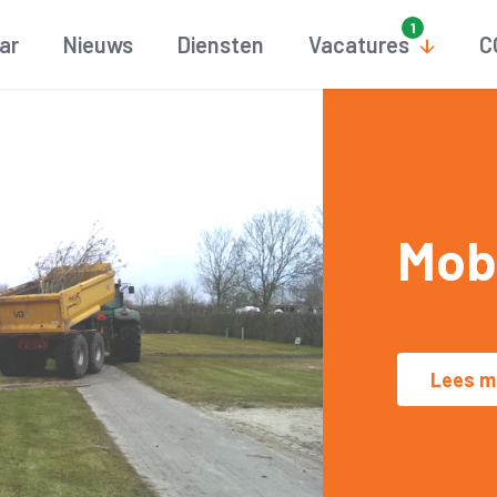
aar
Nieuws
Diensten
Vacatures
C
Mob
Lees m