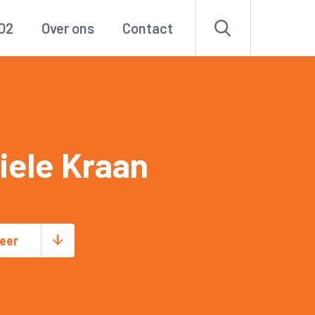
O2
Over ons
Contact
iele Kraan
eer