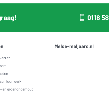
graag!
0118 58
en
Melse-maljaars.nl
verzet
port
meten
isch loonwerk
t- en groenonderhoud