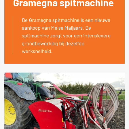
Gramegna spitmachine
De Gramegna spitmachine is een nieuwe
aankoop van Melse Maljaars. De
spitmachine zorgt voor een intensievere
grondbewerking bij dezelfde
werksnelheid.