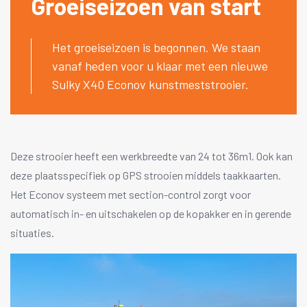
Groeiseizoen van start
Het groeiseizoen is begonnen. We staan
vanaf heden voor u klaar met een nieuwe
Sulky X40 Econov kunstmeststrooier.
Deze strooier heeft een werkbreedte van 24 tot 36m1. Ook kan
deze plaatsspecifiek op GPS strooien middels taakkaarten.
Het Econov systeem met section-control zorgt voor
automatisch in- en uitschakelen op de kopakker en in gerende
situaties.