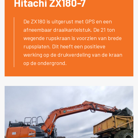
Hitachi ZX180-7
De ZX180 is uitgerust met GPS en een
afneembaar draaikantelstuk. De 21 ton
wegende rupskraan is voorzien van brede
rupsplaten. Dit heeft een positieve
werking op de drukverdeling van de kraan
op de ondergrond.