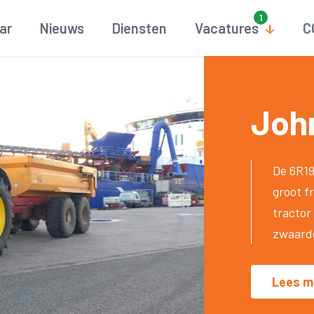
aar
Nieuws
Diensten
Vacatures
C
Joh
De 6R19
groot f
tractor
zwaard
Lees m