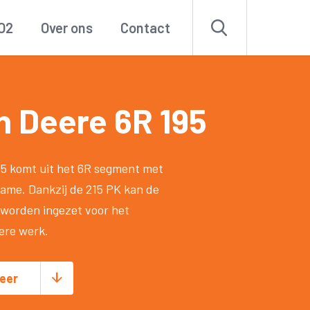
O2
Over ons
Contact
n Deere 6R 195
5 komt uit het 6R segment met
rame. Dankzij de 215 PK kan de
 worden ingezet voor het
ere werk.
eer