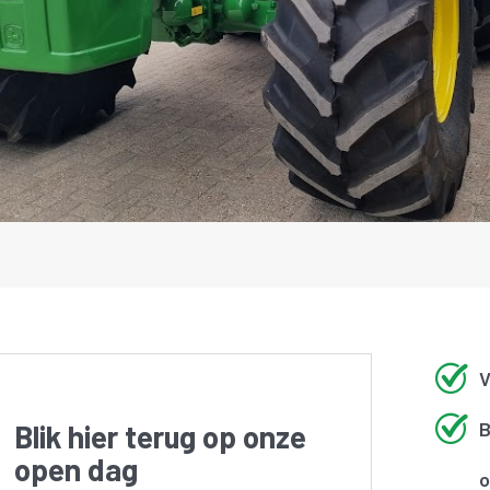
V
B
Blik hier terug op onze
open dag
o