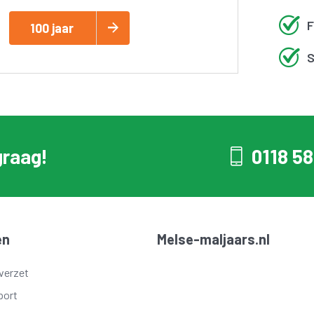
F
100 jaar
S
graag!
0118 58
en
Melse-maljaars.nl
verzet
port