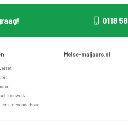
graag!
0118 58
en
Melse-maljaars.nl
verzet
port
meten
isch loonwerk
t- en groenonderhoud