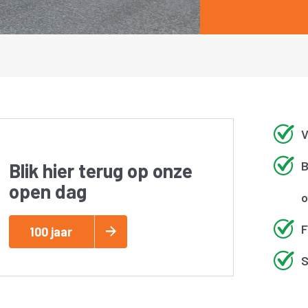
V
B
Blik hier terug op onze
open dag
o
F
100 jaar
S