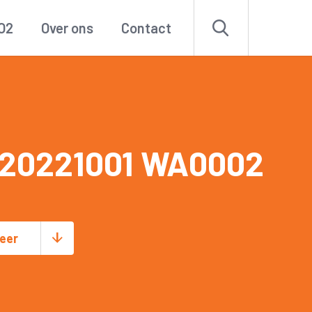
O2
Over ons
Contact
 20221001 WA0002
eer