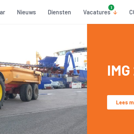
aar
Nieuws
Diensten
Vacatures
C
IMG
Lees m