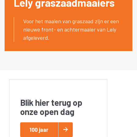
Lely graszaadmaaiers
Voor het maaien van graszaad zijn er een
nieuwe front- en achtermaaier van Lely
afgeleverd.
Blik hier terug op
onze open dag
100 jaar