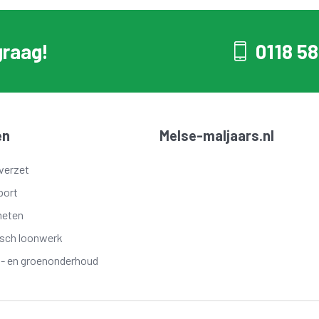
graag!
0118 58
en
Melse-maljaars.nl
verzet
port
meten
isch loonwerk
t- en groenonderhoud