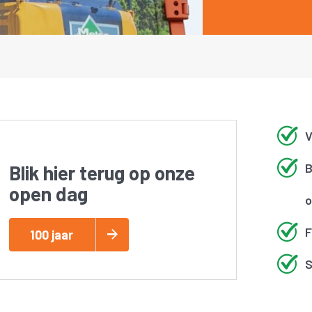
V
B
Blik hier terug op onze
open dag
o
F
100 jaar
S