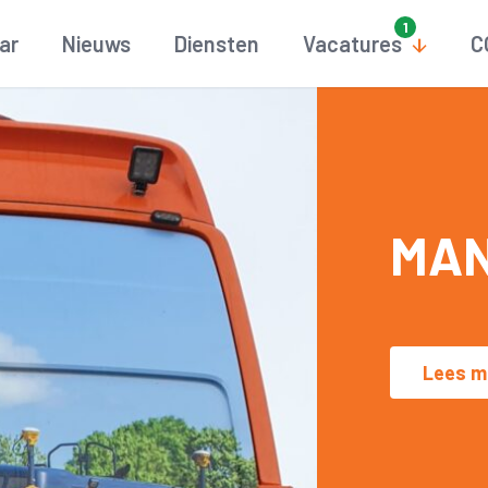
aar
Nieuws
Diensten
Vacatures
C
MAN
Lees m