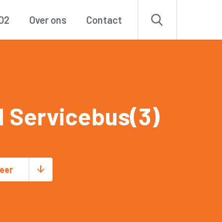
O2
Over ons
Contact
 Servicebus(3)
eer