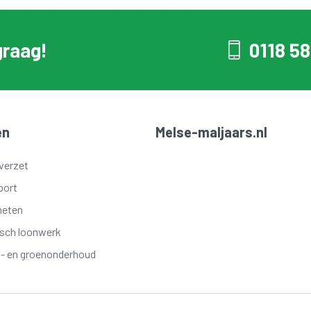
graag!
0118 58
en
Melse-maljaars.nl
verzet
port
meten
isch loonwerk
t- en groenonderhoud