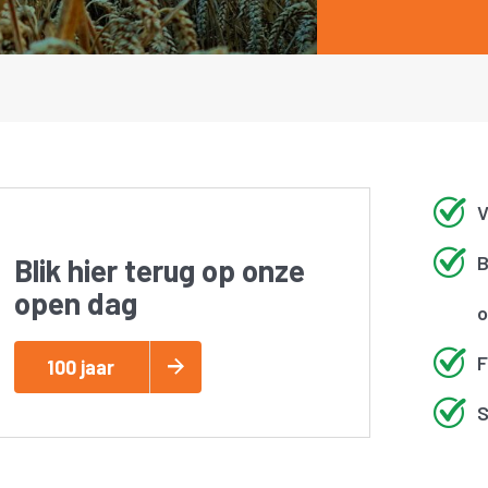
V
B
Blik hier terug op onze
open dag
o
F
100 jaar
S