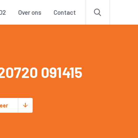
O2
Over ons
Contact
20720 091415
eer