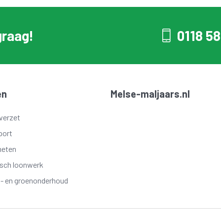
graag!
0118 58
en
Melse-maljaars.nl
verzet
port
meten
isch loonwerk
t- en groenonderhoud