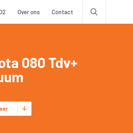
O2
Over ons
Contact
ota 080 Tdv+
uum
eer