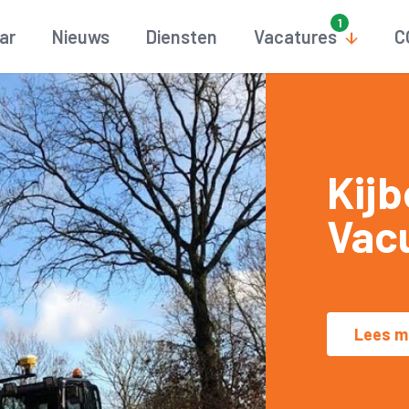
aar
Nieuws
Diensten
Vacatures
C
Kijb
Vac
Lees m