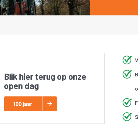
V
B
Blik hier terug op onze
open dag
o
F
100 jaar
S