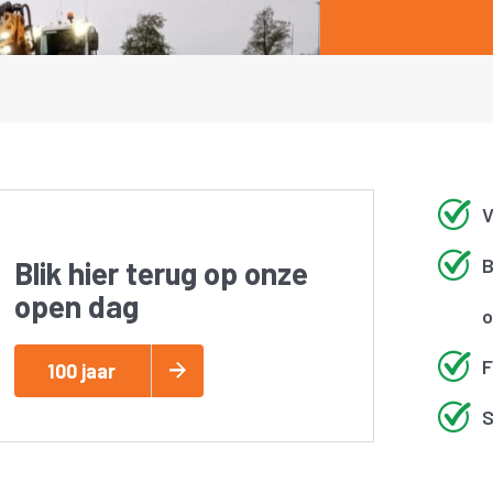
V
B
Blik hier terug op onze
open dag
o
F
100 jaar
S