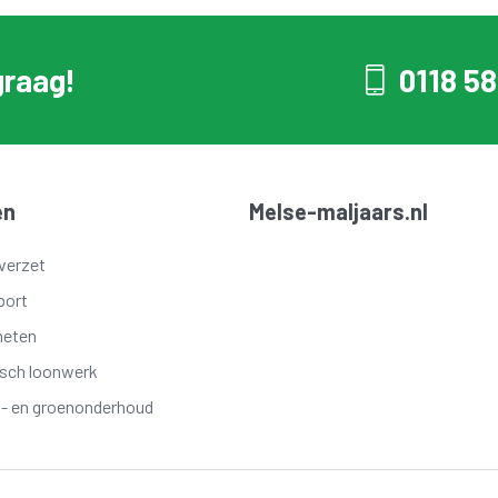
graag!
0118 58
en
Melse-maljaars.nl
verzet
port
meten
isch loonwerk
t- en groenonderhoud