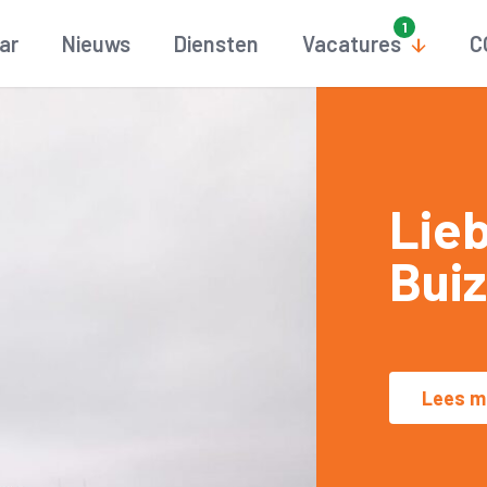
aar
Nieuws
Diensten
Vacatures
C
Lieb
Bui
Lees m