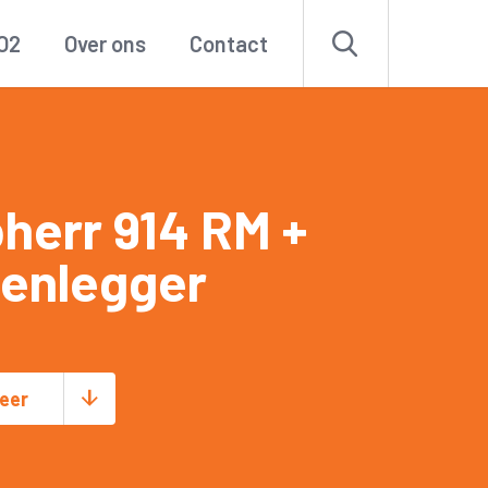
O2
Over ons
Contact
herr 914 RM +
zenlegger
eer