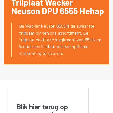
Trilplaat Wacker
Neuson DPU 6555 Hehap
De Wacker Neuson 6555 is de zwaarste
trilplaat binnen ons assortiment. De
trilplaat heeft een slagkracht van 65 kN en
is daarmee in staat om een optimale
verdichting te leveren.
Blik hier terug op