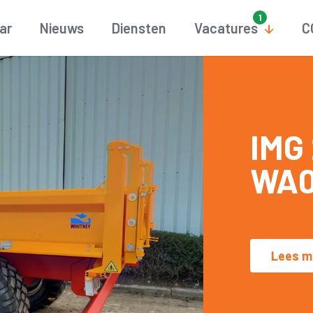
aar
Nieuws
Diensten
Vacatures
C
IMG
WA0
Lees m