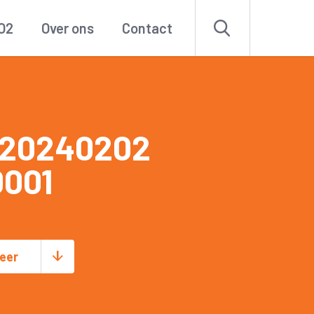
O2
Over ons
Contact
 20240202
001
eer