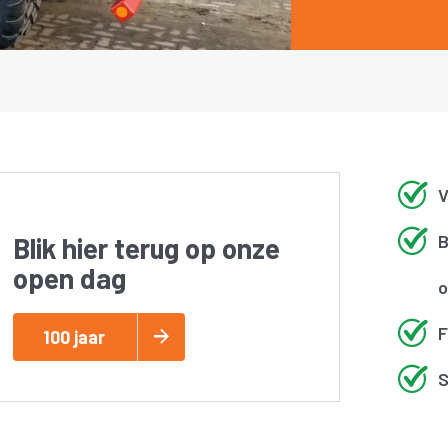
V
B
Blik hier terug op onze
open dag
o
F
100 jaar
S