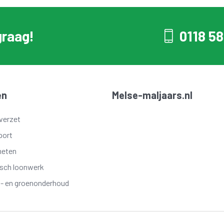
graag!
0118 58
en
Melse-maljaars.nl
verzet
port
meten
isch loonwerk
t- en groenonderhoud